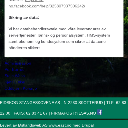
no.facebook.com/help/325807937506242/
Sikring av data:
Vi har databehandleravtale med våre leverandører av
servertjenester, lønns- og personalsystem, HMS-system
samt økonomi og kundesystem som sikrer at dataene
håndteres sikkert.
Administrasjon
Per Børrud
Stein Wasa
Kjetil Liøkel
Oddbjørn Korsmo
EIDSKOG STANGESKOVENE AS - N-2230 SKOTTERUD | TLF: 62 83
22 00 | FAKS: 62 83 41 67 |
FIRMAPOST@ESAS.NO
Levert av Østlandsweb AS
www.east.no
med Drupal