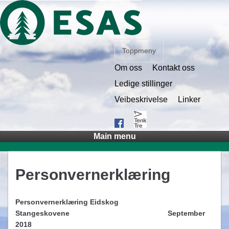
Toppmeny
Om oss
Kontakt oss
Ledige stillinger
Veibeskrivelse
Linker
Main menu
Personvernerklæring
Personvernerklæring Eidskog
Stangeskovene September
2018