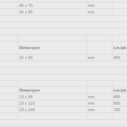
45 x 70
mm
45 x 95
mm
Dimensjon
Lm./pk
25 x 50
mm
900
Dimensjon
Lm./pk
23 x 98
mm
880
23 x 123
mm
800
23 x 148
mm
760