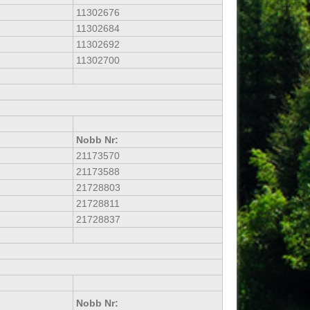
11302676
11302684
11302692
11302700
Nobb Nr:
21173570
21173588
21728803
21728811
21728837
Nobb Nr: