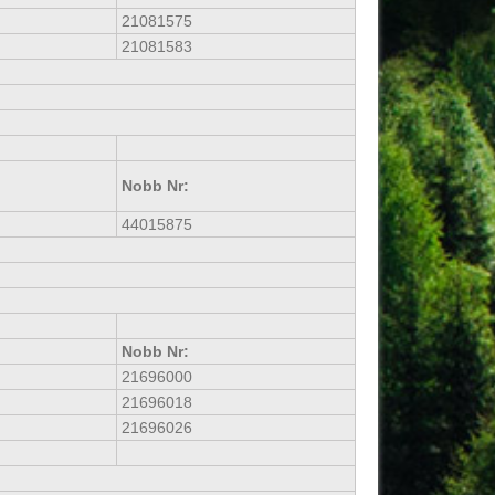
21081575
21081583
Nobb Nr:
44015875
Nobb Nr:
21696000
21696018
21696026