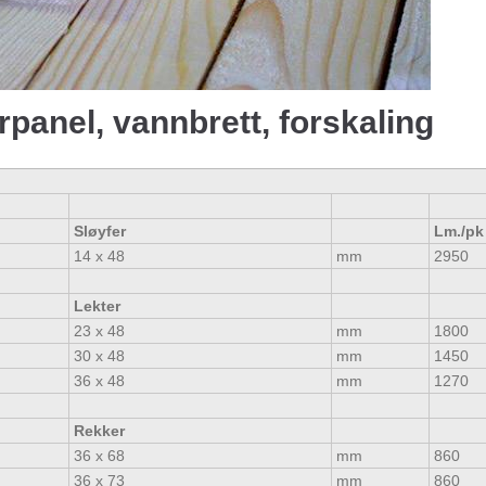
rpanel, vannbrett, forskaling
Sløyfer
Lm./pk
14 x 48
mm
2950
Lekter
23 x 48
mm
1800
30 x 48
mm
1450
36 x 48
mm
1270
Rekker
36 x 68
mm
860
36 x 73
mm
860