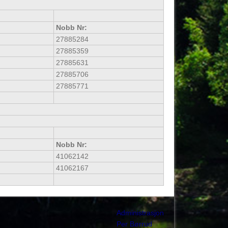
Nobb Nr:
27885284
27885359
27885631
27885706
27885771
Nobb Nr:
41062142
41062167
Administrasjon
Per Børrud